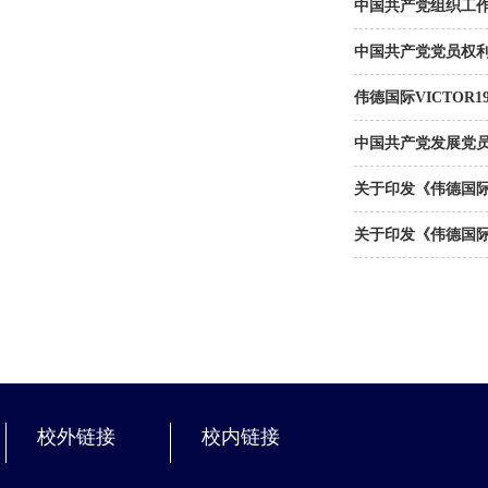
中国共产党组织工
中国共产党党员权
伟德国际VICTOR
中国共产党发展党
关于印发《伟德国际V
关于印发《伟德国际
校外链接
校内链接