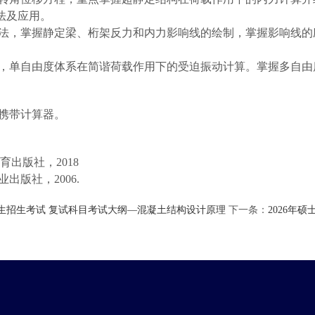
法及应用。
法，掌握静定梁、桁架反力和内力影响线的绘制，掌握影响线的
，单自由度体系在简谐荷载作用下的受迫振动计算。
掌握
多自由
携带计算器。
育出版社
，
2
018
业出版社，
2006.
究生招生考试 复试科目考试大纲—混凝土结构设计原理
下一条：
2026年