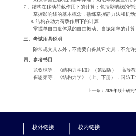
7
．
结构在移动荷载作用下的计算：包括影响线的
作
掌握影响线的基本概念，熟练掌握静力法和机动
8.
结构在动力荷载作用下的计算
掌握单自由度体系的自由振动、自振频率的计算
三、考试用具说明
除常规文具以外，不需要自备其它文具，不允许
四
、参考书目
龙驭球
等，《
结构力学
I/II
》（
第四版
），
高等教
崔恩第等，《结构力学》（上、下册），国防工
上一条：
2026年硕士研
校外链接
校内链接