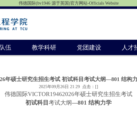
伟德国际(bv1946·源于英国)官方网站-Officials Website
队伍
教学科研
党团建设
人才
026年硕士研究生招生考试 初试科目考试大纲—801 结构
2025年09月26日 21:29 点击：[
]
伟德国际VICTOR1946
202
6
年硕士研究生招生考试
初试科目
考试大纲
—80
1
结构力学