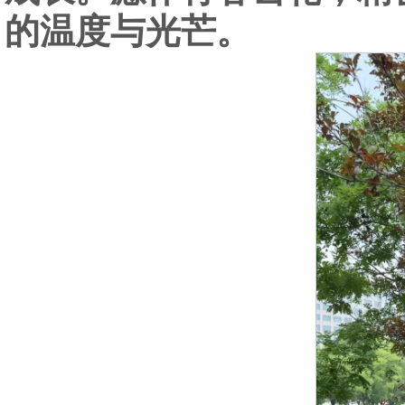
的温度与光芒。