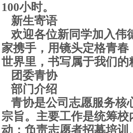
100小时。
新
生
寄
语
欢迎各位新同学加入伟德
家携手，用镜头定格青春
世界里，书写属于我们的
团委青协
部门介绍
青协是公司志愿服务核心
宗旨。主要工作是统筹校
动；负责志愿者招募培训