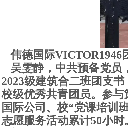
伟德国际VICTOR194
吴雯静，中共预备党员，
2023级建筑合二班团支
校级优秀共青团员。参与策
国际公司、校“党课培训
志愿服
务活动累计50小时