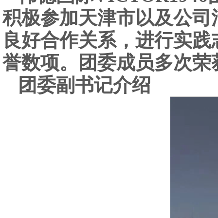
积极参加天津市以及公司
良好合作关系，进行实践
誉数项。团委成员多次荣
团委副书记介绍