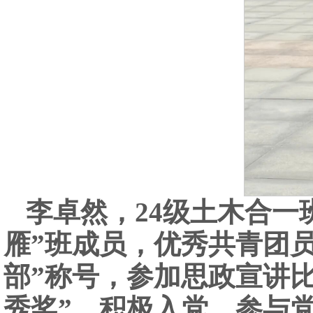
李卓然，24级土木合一
雁”班成员，优秀共青团
部”称号，参加思政宣讲
秀奖”，积极入党，参与