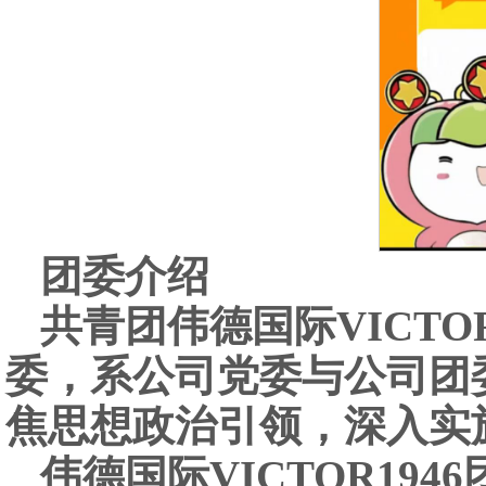
团委介绍
共青团伟德国际VICTOR
委，系公司党委与公司团
焦思想政治引领，深入实
伟德国际VICTOR1