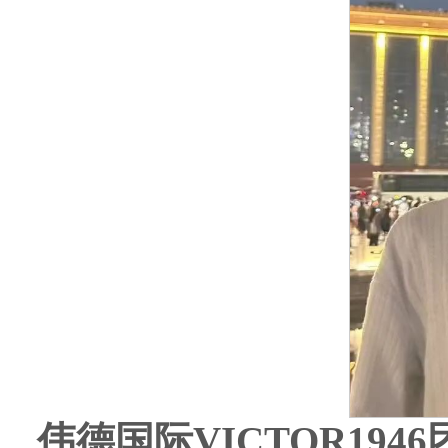
伟德国际VICTOR194