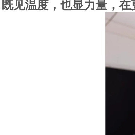
既见温度，也显力量，在