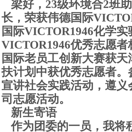
梁好，23级环境合2班助
长，荣获伟德国际VICT
国际VICTOR1946化
VICTOR1946优秀志
国际老员工创新大赛获天
扶计划中获优秀志愿者。
宣讲社会实践活动，遵义
司志愿活动。
新
生
寄
语
作为团委的一员，我将